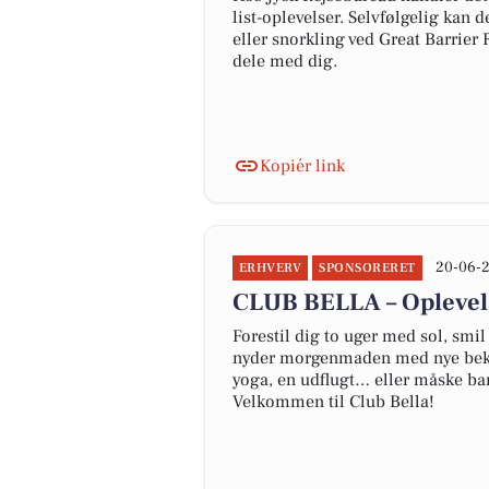
list-oplevelser. Selvfølgelig kan 
eller snorkling ved Great Barrier
dele med dig.
Kopiér link
20-06-2
ERHVERV
SPONSORERET
CLUB BELLA – Oplevels
Forestil dig to uger med sol, smil
nyder morgenmaden med nye beken
yoga, en udflugt… eller måske ba
Velkommen til Club Bella!