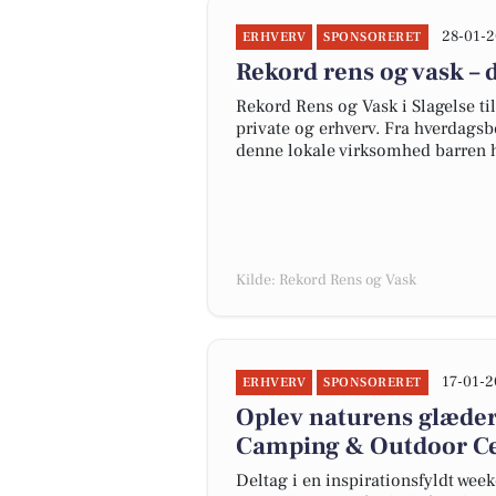
28-01-2
ERHVERV
SPONSORERET
Rekord rens og vask – 
Rekord Rens og Vask i Slagelse ti
private og erhverv. Fra hverdagsb
denne lokale virksomhed barren hø
Kilde: Rekord Rens og Vask
17-01-2
ERHVERV
SPONSORERET
Oplev naturens glæder
Camping & Outdoor C
Deltag i en inspirationsfyldt wee