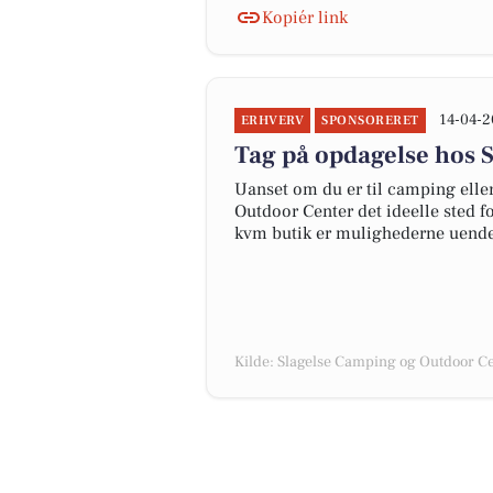
Kopiér link
14-04-2
ERHVERV
SPONSORERET
Tag på opdagelse hos 
Uanset om du er til camping elle
Outdoor Center det ideelle sted f
kvm butik er mulighederne uendel
Kilde: Slagelse Camping og Outdoor C