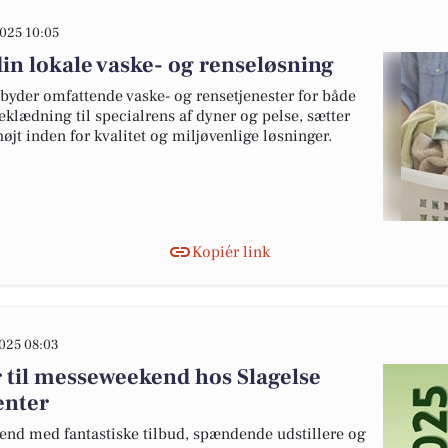
025 10:05
din lokale vaske- og renseløsning
lbyder omfattende vaske- og rensetjenester for både
eklædning til specialrens af dyner og pelse, sætter
jt inden for kvalitet og miljøvenlige løsninger.
Kopiér link
025 08:03
 til messeweekend hos Slagelse
enter
kend med fantastiske tilbud, spændende udstillere og