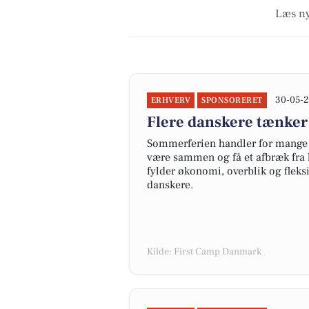
Læs ny
30-05-2
ERHVERV
SPONSORERET
Flere danskere tænker
Sommerferien handler for mange 
være sammen og få et afbræk fra 
fylder økonomi, overblik og fleks
danskere.
Kilde: First Camp Danmark