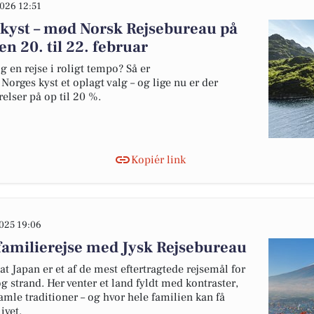
026 12:51
 kyst – mød Norsk Rejsebureau på
en 20. til 22. februar
 en rejse i roligt tempo? Så er
orges kyst et oplagt valg – og lige nu er der
lser på op til 20 %.
Kopiér link
025 19:06
familierejse med Jysk Rejsebureau
t Japan er et af de mest eftertragtede rejsemål for
g strand. Her venter et land fyldt med kontraster,
le traditioner – og hvor hele familien kan få
ivet.