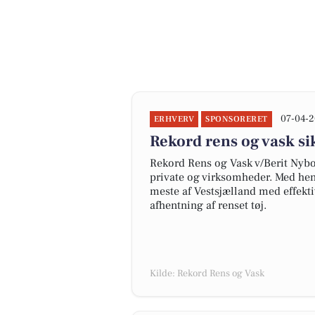
07-04-2
ERHVERV
SPONSORERET
Rekord rens og vask si
Rekord Rens og Vask v/Berit Nybor
private og virksomheder. Med hen
meste af Vestsjælland med effekt
afhentning af renset tøj.
Kilde: Rekord Rens og Vask