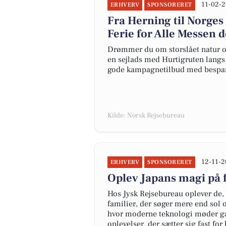
11-02-2
ERHVERV
SPONSORERET
Fra Herning til Norges
Ferie for Alle Messen d
Drømmer du om storslået natur og
en sejlads med Hurtigruten langs N
gode kampagnetilbud med bespare
Kilde: Norsk Rejsebureau
12-11-2
ERHVERV
SPONSORERET
Oplev Japans magi på 
Hos Jysk Rejsebureau oplever de, a
familier, der søger mere end sol o
hvor moderne teknologi møder gam
oplevelser, der sætter sig fast for l