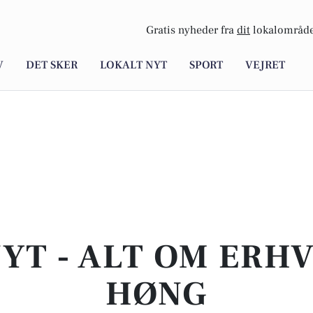
Gratis nyheder fra
dit
lokalområde
V
DET SKER
LOKALT NYT
SPORT
VEJRET
YT - ALT OM ERHV
HØNG