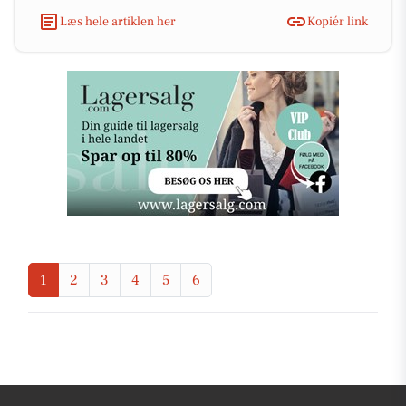
Læs hele artiklen her
Kopiér link
1
2
3
4
5
6