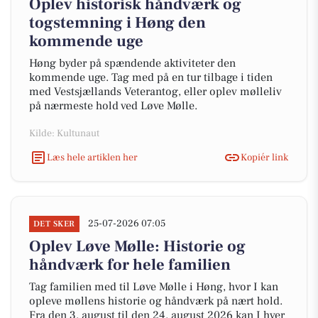
Oplev historisk håndværk og
togstemning i Høng den
kommende uge
Høng byder på spændende aktiviteter den
kommende uge. Tag med på en tur tilbage i tiden
med Vestsjællands Veterantog, eller oplev mølleliv
på nærmeste hold ved Løve Mølle.
Kilde: Kultunaut
Læs hele artiklen her
Kopiér link
25-07-2026 07:05
DET SKER
Oplev Løve Mølle: Historie og
håndværk for hele familien
Tag familien med til Løve Mølle i Høng, hvor I kan
opleve møllens historie og håndværk på nært hold.
Fra den 3. august til den 24. august 2026 kan I hver