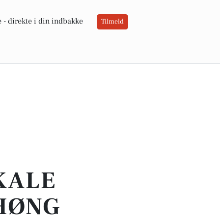
 -
direkte i din indbakke
Tilmeld
OKALE
 HØNG