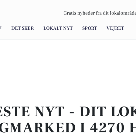
Gratis nyheder fra
dit
lokalområde
V
DET SKER
LOKALT NYT
SPORT
VEJRET
STE NYT - DIT L
GMARKED I 4270