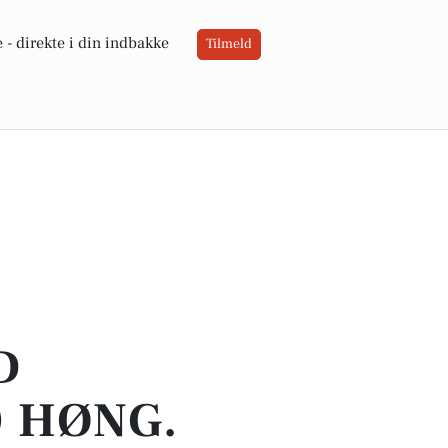
 -
direkte i din indbakke
Tilmeld
D
0 HØNG.