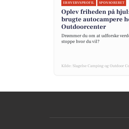
ERHVERVSPROFIL
SPONSORERET
Oplev friheden på hjul:
brugte autocampere h
Outdoorcenter
Drømmer du om at udforske verden 
stoppe hvor du vil?
Kilde: Slagelse Camping og Outdoor C