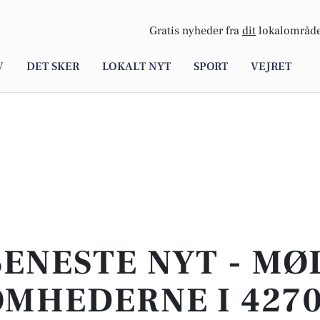
Gratis nyheder fra
dit
lokalområde
V
DET SKER
LOKALT NYT
SPORT
VEJRET
SENESTE NYT - MØ
MHEDERNE I 427