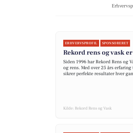
Erhvervspr
ERHVERVSPROFIL
SPONSORERET
Rekord rens og vask er 
Siden 1996 har Rekord Rens og Vas
og rens. Med over 25 års erfaring 
sikrer perfekte resultater hver ga
Kilde: Rekord Rens og Vask