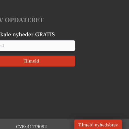
V OPDATERET
okale nyheder GRATIS
Tilmeld
Tilmeld nyhedsbrev
CVR: 41179082